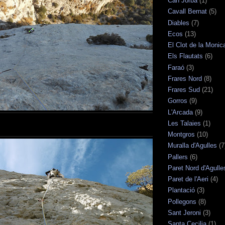
Can Jorba
(1)
Cavall Bernat
(5)
Diables
(7)
Ecos
(13)
El Clot de la Monic
Els Flautats
(6)
Faraó
(3)
Frares Nord
(8)
Frares Sud
(21)
Gorros
(9)
L'Arcada
(9)
Les Talaies
(1)
Montgros
(10)
Muralla d'Agulles
(7
Pallers
(6)
Paret Nord d'Agulle
Paret de l'Aeri
(4)
Plantació
(3)
Pollegons
(8)
Sant Jeroni
(3)
Santa Cecilia
(1)