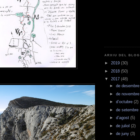
ARXIU DEL BLO
►
2019
(30)
►
2018
(50)
▼
2017
(48)
►
de desembr
►
de novembr
►
d’octubre
(2)
►
de setembre
►
d’agost
(5)
►
de juliol
(2)
►
de juny
(3)