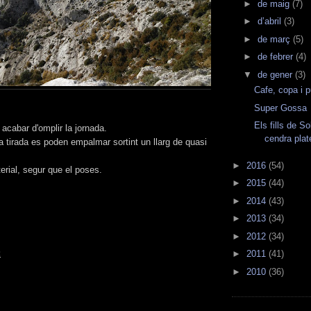
►
de maig
(7)
►
d’abril
(3)
►
de març
(5)
►
de febrer
(4)
▼
de gener
(3)
Cafe, copa i 
Super Gossa
Els fills de So
r acabar d'omplir la jornada.
cendra plat
a tirada es poden empalmar sortint un llarg de quasi
►
2016
(54)
rial, segur que el poses.
►
2015
(44)
►
2014
(43)
►
2013
(34)
►
2012
(34)
:
►
2011
(41)
►
2010
(36)