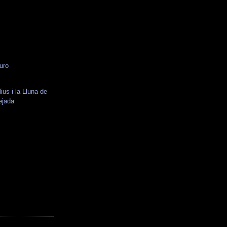
puro
lius i la Lluna de
ejada