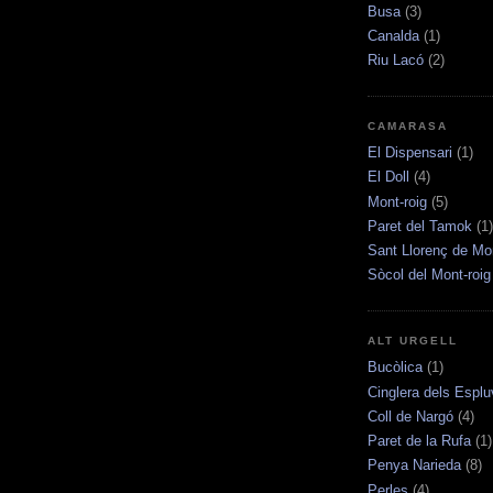
Busa
(3)
Canalda
(1)
Riu Lacó
(2)
CAMARASA
El Dispensari
(1)
El Doll
(4)
Mont-roig
(5)
Paret del Tamok
(1)
Sant Llorenç de Mo
Sòcol del Mont-roig
ALT URGELL
Bucòlica
(1)
Cinglera dels Esplu
Coll de Nargó
(4)
Paret de la Rufa
(1)
Penya Narieda
(8)
Perles
(4)