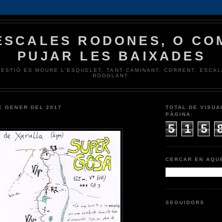
ESCALES RODONES, O CO
PUJAR LES BAIXADES
UESTIÓ ES MOURE L'ESQUELET, TANT CAMINANT, CORRENT, ESCA
RODOLANT.
E GENER DEL 2017
TOTAL DE VISUA
PÀGINA:
5
1
5
CERCAR EN AQU
SEGUIDORS