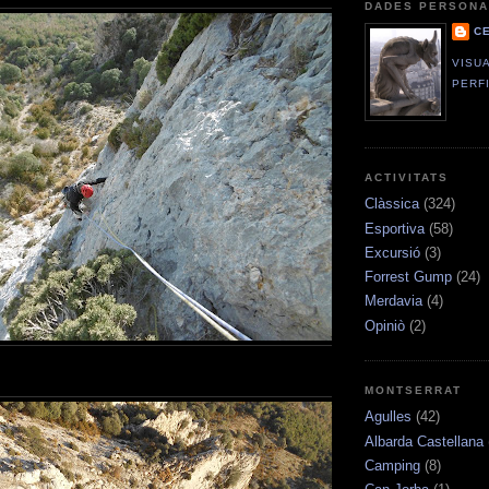
DADES PERSONA
C
VISU
PERF
ACTIVITATS
Clàssica
(324)
Esportiva
(58)
Excursió
(3)
Forrest Gump
(24)
Merdavia
(4)
Opiniò
(2)
MONTSERRAT
Agulles
(42)
Albarda Castellana
Camping
(8)