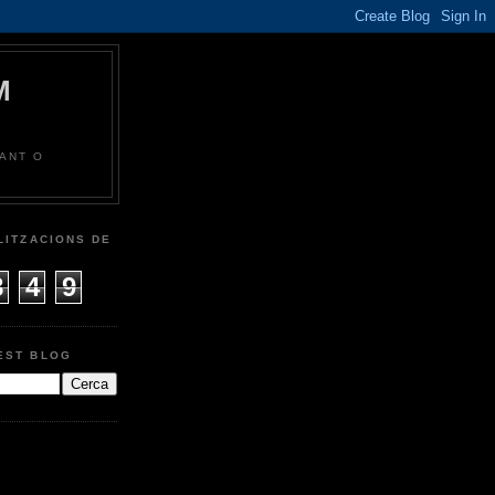
M
LANT O
LITZACIONS DE
8
4
9
EST BLOG