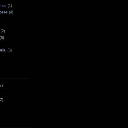
tines
(1)
goses
(4)
(2)
(6)
ria.
(3)
IÀ
(2)