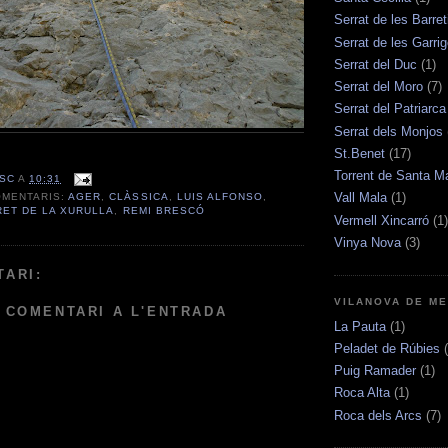
Serrat de les Barre
Serrat de les Garri
Serrat del Duc
(1)
Serrat del Moro
(7)
Serrat del Patriarca
Serrat dels Monjos
St.Benet
(17)
Torrent de Santa Ma
ESC
A
10:31
Vall Mala
(1)
OMENTARIS:
AGER
,
CLÀSSICA
,
LUIS ALFONSO
,
RET DE LA XURULLA
,
REMI BRESCÓ
Vermell Xincarró
(1)
Vinya Nova
(3)
TARI:
VILANOVA DE ME
 COMENTARI A L'ENTRADA
La Pauta
(1)
Peladet de Rúbies
Puig Ramader
(1)
Roca Alta
(1)
Roca dels Arcs
(7)