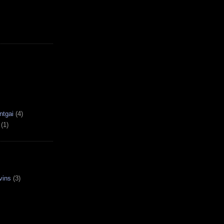
ntgai
(4)
(1)
vins
(3)